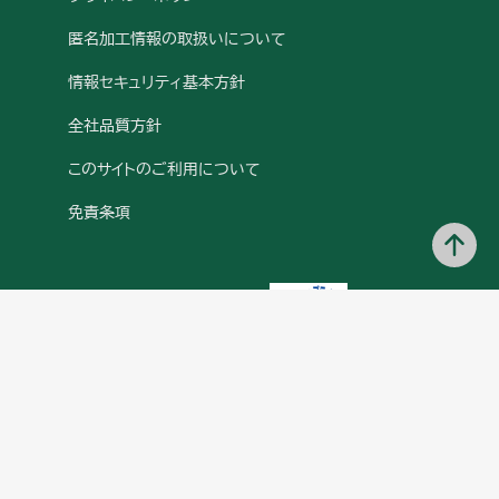
匿名加工情報の取扱いについて
情報セキュリティ基本方針
全社品質方針
このサイトのご利用について
免責条項
「e-カルテ」、「CareMill」、「ケアミル」、「SeavoPACS」、「SeavoView」は、株式
会社ソフトウェア・サービスの登録商標です。
Copyright (c) 2024 Software Service, Inc. All Rights Reserved.